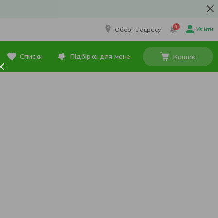
1
Увійти
Оберіть адресу
Списки
Підбірка для мене
Кошик