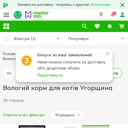
Знижка на доставку - поділись з другом!
Детальніше
1
Популярні
Фільтри
(1)
Головна
Коти
Корм для котів
Бонуси за ваші замовлення!
Вологий корм для котів Угорщина
Вологий корм для котів
Ними можна сплатити за доставку
або додаткові збори.
Усі
Сухий корм для котів
Вологий корм для котів
Переглянути
Вологий корм для котів Угорщина
28 товарів
Угорщина
Очистити всі фільтри