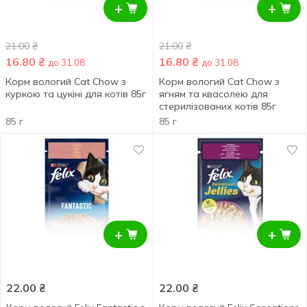
+
+
21.00
₴
21.00
₴
16.80
₴
16.80
₴
до 31.08
до 31.08
Корм вологий Cat Chow з
Корм вологий Cat Chow з
куркою та цукіні для котів 85г
ягням та квасолею для
стерилізованих котів 85г
85 г
85 г
+
+
22.00
₴
22.00
₴