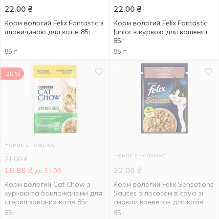
22.00
₴
22.00
₴
Корм вологий Felix Fantastic з
Корм вологий Felix Fantastic
яловичиною для котів 85г
Junior з куркою для кошенят
85г
85 г
85 г
-20 %
Немає в наявності
Немає в наявності
21.00
₴
16.80
₴
22.00
₴
до 31.08
Корм вологий Cat Chow з
Корм вологий Felix Sensations
куркою та баклажанами для
Sauces з лососем в соусі зі
стерилізованих котів 85г
смаком креветок для котів
85г
85 г
85 г