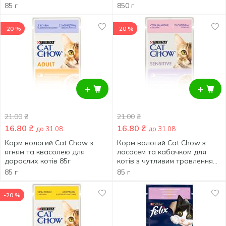
85 г
850 г
-20 %
-20 %
+
+
21.00
₴
21.00
₴
16.80
₴
16.80
₴
до 31.08
до 31.08
Корм вологий Cat Chow з
Корм вологий Cat Chow з
ягням та квасолею для
лососем та кабачком для
дорослих котів 85г
котів з чутливим травленням
85г
85 г
85 г
-20 %