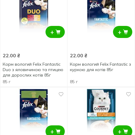
+
+
22.00
₴
22.00
₴
Корм вологий Felix Fantastic
Корм вологий Felix Fantastic з
Duo з яловичиною та птицею
куркою для котів 85г
для дорослих котів 85г
85 г
85 г
+
+