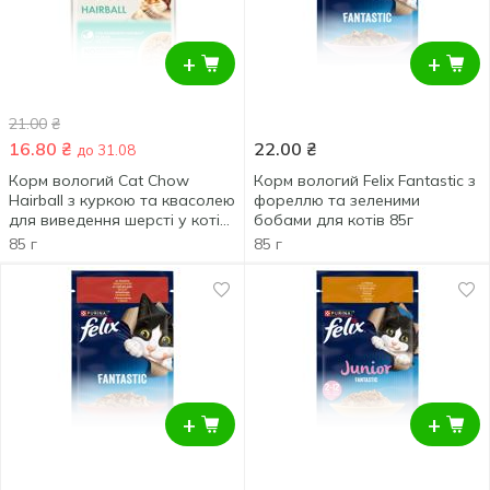
+
+
21.00
₴
16.80
₴
22.00
₴
до 31.08
Корм вологий Cat Chow
Корм вологий Felix Fantastic з
Hairball з куркою та квасолею
фореллю та зеленими
для виведення шерсті у котів
бобами для котів 85г
85г
85 г
85 г
+
+