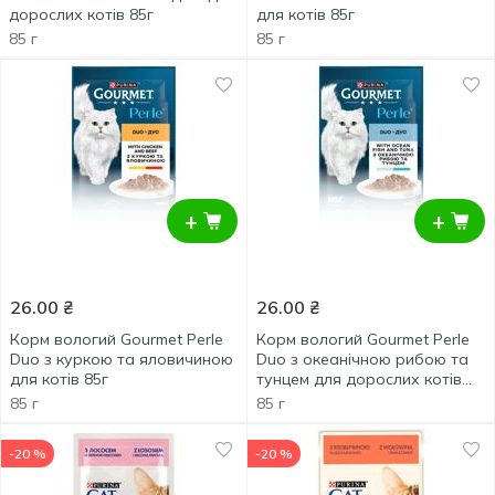
дорослих котів 85г
для котів 85г
85 г
85 г
+
+
26.00
₴
26.00
₴
Корм вологий Gourmet Perle
Корм вологий Gourmet Perle
Duo з куркою та яловичиною
Duo з океанічною рибою та
для котів 85г
тунцем для дорослих котів
85г
85 г
85 г
-20 %
-20 %