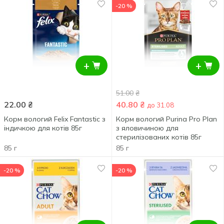
-20 %
+
+
51.00
₴
22.00
₴
40.80
₴
до 31.08
Корм вологий Felix Fantastic з
Корм вологий Purina Pro Plan
індичкою для котів 85г
з яловичиною для
стерилізованих котів 85г
85 г
85 г
-20 %
-20 %