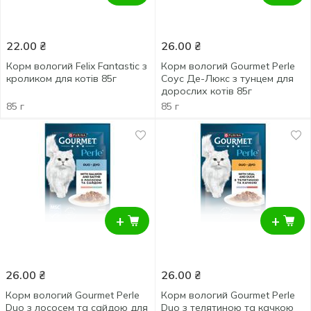
22.00
₴
26.00
₴
Корм вологий Felix Fantastic з
Корм вологий Gourmet Perle
кроликом для котів 85г
Соус Де-Люкс з тунцем для
дорослих котів 85г
85 г
85 г
+
+
26.00
₴
26.00
₴
Корм вологий Gourmet Perle
Корм вологий Gourmet Perle
Duo з лососем та сайдою для
Duo з телятиною та качкою