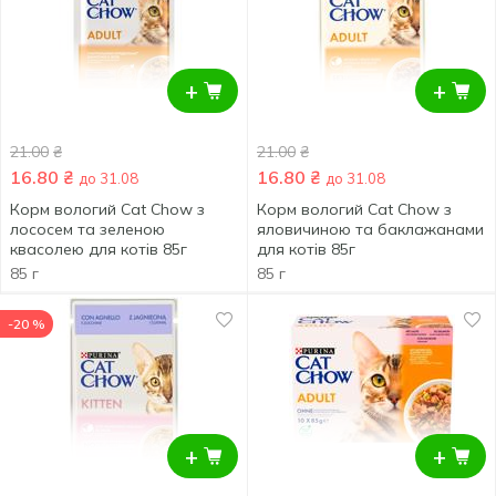
+
+
21.00
₴
21.00
₴
16.80
₴
16.80
₴
до 31.08
до 31.08
Корм вологий Cat Chow з
Корм вологий Cat Chow з
лососем та зеленою
яловичиною та баклажанами
квасолею для котів 85г
для котів 85г
85 г
85 г
-20 %
+
+