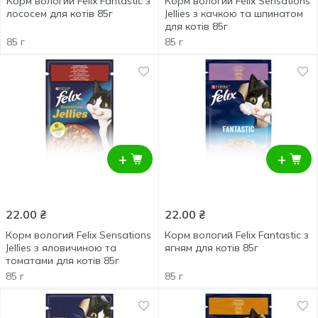
Корм вологий Felix Fantastic з
Корм вологий Felix Sensations
лососем для котів 85г
Jellies з качкою та шпинатом
для котів 85г
85 г
85 г
+
+
22.00
₴
22.00
₴
Корм вологий Felix Sensations
Корм вологий Felix Fantastic з
Jellies з яловичиною та
ягням для котів 85г
томатами для котів 85г
85 г
85 г