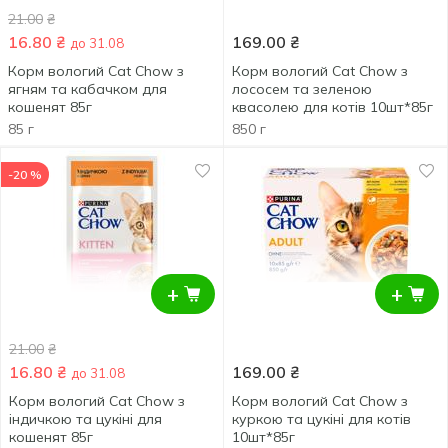
21.00
₴
16.80
₴
169.00
₴
до 31.08
Корм вологий Cat Chow з
Корм вологий Cat Chow з
ягням та кабачком для
лососем та зеленою
кошенят 85г
квасолею для котів 10шт*85г
85 г
850 г
-20 %
+
+
21.00
₴
16.80
₴
169.00
₴
до 31.08
Корм вологий Cat Chow з
Корм вологий Cat Chow з
індичкою та цукіні для
куркою та цукіні для котів
кошенят 85г
10шт*85г